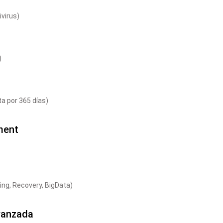
virus)
)
a por 365 días)
ment
ing, Recovery, BigData)
vanzada